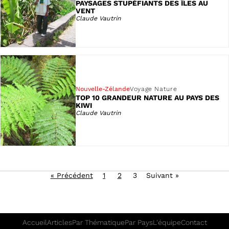
PAYSAGES STUPÉFIANTS DES ÎLES AU
VENT
Claude Vautrin
Nouvelle-Zélande
Voyage Nature
TOP 10 GRANDEUR NATURE AU PAYS DES
KIWI
Claude Vautrin
« Précédent
1
2
3
Suivant »
Accueil
Articles
Par Thématique
Par Pays
L'équipe
Contact