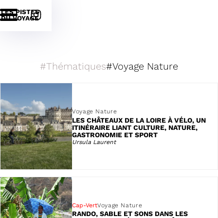
LES PISTES
DU VOYAGE
Thématiques
Thématiques
Voyage Nature
Voyage Nature
LES CHÂTEAUX DE LA LOIRE À VÉLO, UN
ITINÉRAIRE LIANT CULTURE, NATURE,
GASTRONOMIE ET SPORT
Ursula Laurent
Cap-Vert
Voyage Nature
RANDO, SABLE ET SONS DANS LES