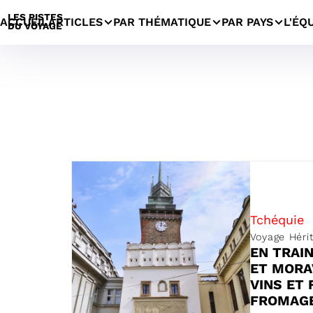
LES PISTES
ACCUEIL
ARTICLES
PAR THÉMATIQUE
PAR PAYS
L'ÉQ
DU VOYAGE
Pays
Tchéquie
Voyage Héri
EN TRAI
ET MORA
VINS ET 
FROMAG