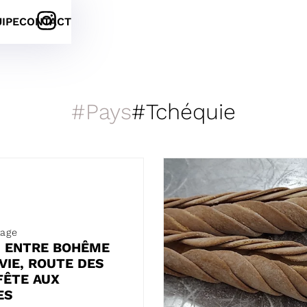
UIPE
CONTACT
Pays
Tchéquie
tage
N ENTRE BOHÊME
VIE, ROUTE DES
FÊTE AUX
ES