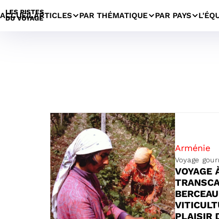
LES PISTES
ACCUEIL
ARTICLES
PAR THÉMATIQUE
PAR PAYS
L'ÉQ
DU VOYAGE
Pays
Arménie
Voyage gou
VOYAGE 
TRANSCA
BERCEAU
VITICULT
PLAISIR 