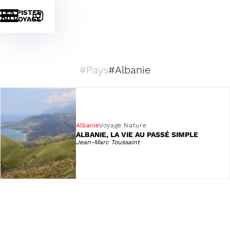
LES PISTES
DU VOYAGE
Pays
Pays
Albanie
Albanie
Voyage Nature
ALBANIE, LA VIE AU PASSÉ SIMPLE
Jean-Marc Toussaint