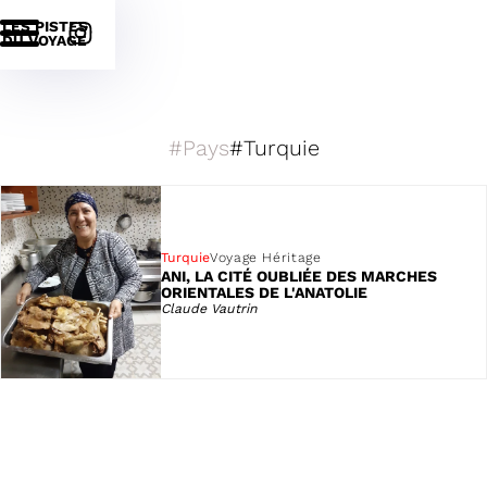
LES PISTES
DU VOYAGE
Pays
Pays
Turquie
Turquie
Voyage Héritage
ANI, LA CITÉ OUBLIÉE DES MARCHES
ORIENTALES DE L'ANATOLIE
Claude Vautrin