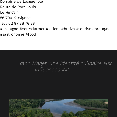
Domaine de Locguénolé
Route de Port Louis
Le Hingair
56 700 Kervignac
Tel : 02 97 76 76 76
#bretagne #cotesdarmor #lorient #breizh #tourismebretagne
#gastronomie #food
Yann Maget, une identité culinaire aux
influences XXL