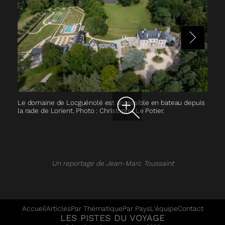
Le domaine de Locguénolé est accessible en bateau depuis
Le c
la rade de Lorient. Photo : Christophe Le Potier.
Mau
Un reportage de Jean-Marc Toussaint
Accueil
Articles
Par Thématique
Par Pays
L'équipe
Contact
LES PISTES DU VOYAGE