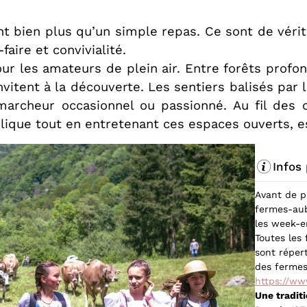
ent bien plus qu’un simple repas. Ce sont de vér
aire et convivialité.
r les amateurs de plein air. Entre forêts profond
nvitent à la découverte. Les sentiers balisés par
 marcheur occasionnel ou passionné. Au fil des
ique tout en entretenant ces espaces ouverts, ess
Infos
Avant de pa
fermes-aub
les week-e
Toutes les
sont répert
des fermes
https://ww
Une tradit