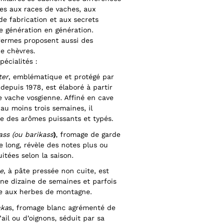
ées aux races de vaches, aux
e fabrication et aux secrets
e génération en génération.
fermes proposent aussi des
e chèvres.
pécialités :
ter
, emblématique et protégé par
depuis 1978, est élaboré à partir
de vache vosgienne. Affiné en cave
au moins trois semaines, il
e des arômes puissants et typés.
ass (ou barikass
)
, fromage de garde
e long, révèle des notes plus ou
itées selon la saison.
e
, à pâte pressée non cuite, est
une dizaine de semaines et parfois
 aux herbes de montagne.
aka
s, fromage blanc agrémenté de
ail ou d’oignons, séduit par sa