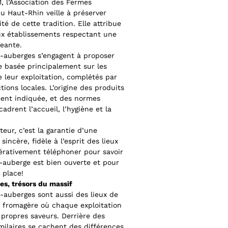
1, l’Association des Fermes
u Haut-Rhin veille à préserver
ité de cette tradition. Elle attribue
ux établissements respectant une
geante.
-auberges s’engagent à proposer
e basée principalement sur les
e leur exploitation, complétés par
ions locales. L’origine des produits
ment indiquée, et des normes
cadrent l’accueil, l’hygiène et la
iteur, c’est la garantie d’une
sincère, fidèle à l’esprit des lieux
pérativement téléphoner pour savoir
e-auberge est bien ouverte et pour
 place!
es, trésors du massif
-auberges sont aussi des lieux de
 fromagère où chaque exploitation
 propres saveurs. Derrière des
imilaires se cachent des différences