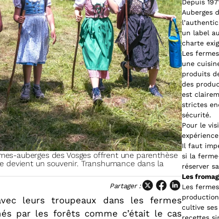
Depuis 197
Auberges d
l’authentic
un label a
charte exi
Les fermes
une cuisin
produits d
des product
est claire
strictes en
sécurité.
Pour le vis
expérience 
Il faut im
rmes-auberges des Vosges offrent une parenthèse
si la ferm
ite devient un souvenir. Transhumance dans la
réserver sa
Les fromag
Partager :
Les fermes
production
avec leurs troupeaux dans les fermes
cultive ses
més par les forêts comme c’était le cas
recettes s