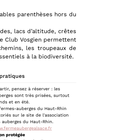
itables parenthèses hors du
es, lacs d’altitude, crêtes
 le Club Vosgien permettent
 chemins, les troupeaux de
entiels à la biodiversité.
 pratiques
rtir, pensez à réserver : les
erges sont très prisées, surtout
nds et en été.
 fermes-auberges du Haut-Rhin
oriés sur le site de l'association
 auberges du Haut-Rhin.
w.fermeaubergealsace.fr
ion protégée