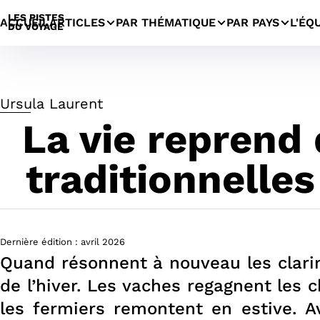
LES PISTES
ACCUEIL
ARTICLES
PAR THÉMATIQUE
PAR PAYS
L'ÉQ
DU VOYAGE
Ursula Laurent
La vie reprend 
traditionnell
Dernière édition :
avril
2026
Quand résonnent à nouveau les clari
de l’hiver. Les vaches regagnent les c
les fermiers remontent en estive. Av