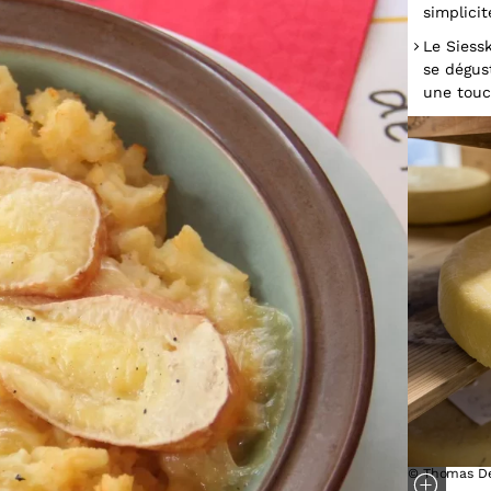
simplicit
Le Siessk
se dégus
une touc
© Thomas De