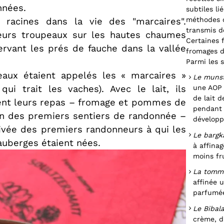
nnées.
subtiles li
méthodes d
 racines dans la vie des "marcaires".
transmis d
leurs troupeaux sur les hautes chaumes
Certaines 
ervant les prés de fauche dans la vallée
fromages d
Parmi les s
peaux étaient appelés les « marcaires »
Le muns
qui trait les vaches). Avec le lait, ils
une AOP 
de lait 
uvent leurs repas – fromage et pommes de
pendant 
ion des premiers sentiers de randonnée –
développ
rivée des premiers randonneurs à qui les
Le bargk
auberges étaient nées.
à affinag
moins fru
La tomm
affinée 
parfumée
Le Bibal
crème, d’