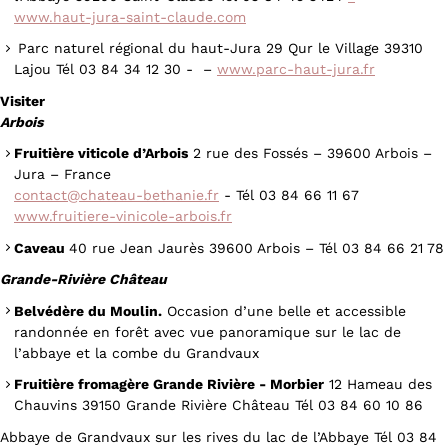
www.haut-jura-saint-claude.com
Parc naturel régional du haut-Jura 29 Qur le Village 39310
Lajou Tél 03 84 34 12 30 - –
www.parc-haut-jura.fr
Visiter
Arbois
Fruitière viticole d’Arbois
2 rue des Fossés – 39600 Arbois –
Jura – France
contact@chateau-bethanie.fr
- Tél 03 84 66 11 67
www.fruitiere-vinicole-arbois.fr
Caveau
40 rue Jean Jaurès 39600 Arbois – Tél 03 84 66 21 78
Grande-Rivière Château
Belvédère du Moulin.
Occasion d’une belle et accessible
randonnée en forêt avec vue panoramique sur le lac de
l’abbaye et la combe du Grandvaux
Fruitière fromagère Grande Rivière - Morbier
12 Hameau des
Chauvins 39150 Grande Rivière Château Tél 03 84 60 10 86
Abbaye de Grandvaux sur les rives du lac de l’Abbaye Tél 03 84