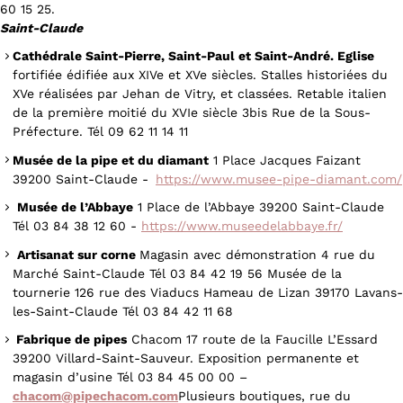
60 15 25.
Saint-Claude
Cathédrale Saint-Pierre, Saint-Paul et Saint-André. Eglise
fortifiée édifiée aux XIVe et XVe siècles. Stalles historiées du
XVe réalisées par Jehan de Vitry, et classées. Retable italien
de la première moitié du XVIe siècle 3bis Rue de la Sous-
Préfecture. Tél 09 62 11 14 11
Musée de la pipe et du diamant
1 Place Jacques Faizant
39200 Saint-Claude -
https://www.musee-pipe-diamant.com/
Musée de l’Abbaye
1 Place de l’Abbaye 39200 Saint-Claude
Tél 03 84 38 12 60 -
https://www.museedelabbaye.fr/
Artisanat sur corne
Magasin avec démonstration 4 rue du
Marché Saint-Claude Tél 03 84 42 19 56 Musée de la
tournerie 126 rue des Viaducs Hameau de Lizan 39170 Lavans-
les-Saint-Claude Tél 03 84 42 11 68
Fabrique de pipes
Chacom 17 route de la Faucille L’Essard
39200 Villard-Saint-Sauveur. Exposition permanente et
magasin d’usine Tél 03 84 45 00 00 –
chacom@pipechacom.com
Plusieurs boutiques, rue du