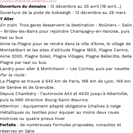
https://www.la-plagne.com/
Ouverture du domaine
: 13 décembre au 25 avril (18 avril…)
Ouverture de la piste de bobsleigh : 13 décembre au 29 mars
Y Aller
En train
. Trois gares desservent la destination : Moûtiers – Salin
– Brides-les-Bains pour rejoindre Champagny-en-Vanoise, puis
taxi ou bus
Aime-la-Plagne pour se rendre dans la ville d’Aime, le village de
Montablbert et les sites d’altitude Plagne 1800, Plagne Centre,
Aime 2000, Plagne Soleil, Plagne Villages, Plagne Bellecôte, Belle
Plagne par taxi ou bus.
Landry pour aller à Montchavin – Les Coches, puis par navette
Par la route
:
La Plagne se trouve à 645 km de Paris, 196 km de Lyon, 149 km
de Genève et de Grenoble.
Depuis Chambéry : l’autoroute A43 et A430 jusqu’à Albertville,
puis la N90 direction Bourg-Saint-Maurice.
Attention : équipement adapté obligatoire (chaînes à neige
métalliques ou textiles pour équiper au moins deux roues
motrices ou quatre pneus hiver
Forfaits
: de nombreuses formules proposées, consultez et
réservez en ligne