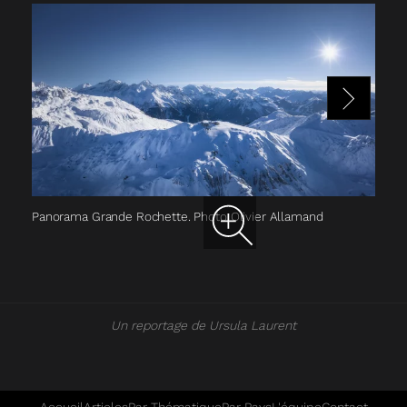
Panorama Grande Rochette. Photo Olivier Allamand
Le 
Un reportage de Ursula Laurent